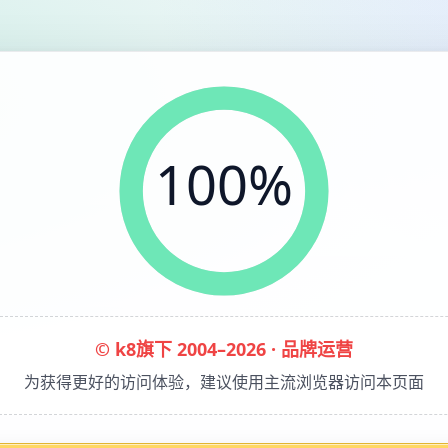
100%
© k8旗下 2004–2026 · 品牌运营
为获得更好的访问体验，建议使用主流浏览器访问本页面